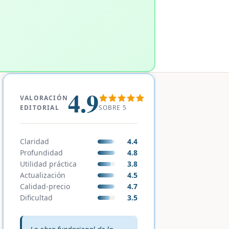
4.9
VALORACIÓN
SOBRE 5
EDITORIAL
Claridad
4.4
Profundidad
4.8
Utilidad práctica
3.8
Actualización
4.5
Calidad-precio
4.7
Dificultad
3.5
Veredicto editorial: