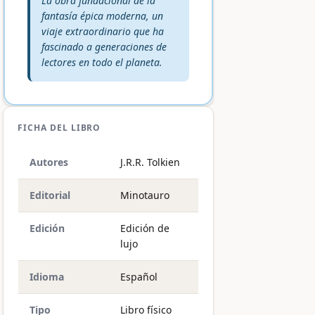
La obra fundacional de la
fantasía épica moderna, un
viaje extraordinario que ha
fascinado a generaciones de
lectores en todo el planeta.
FICHA DEL LIBRO
Autores
J.R.R. Tolkien
Editorial
Minotauro
Edición
Edición de
lujo
Idioma
Español
Tipo
Libro físico