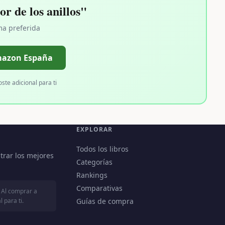
r de los anillos"
ma preferida
mazon España
oste adicional para ti
EXPLORAR
Todos los libros
trar los mejores
Categorías
Rankings
Comparativas
 Al comprar a
 para ti.
Guías de compra