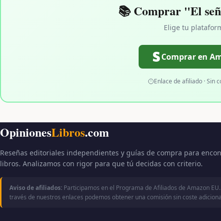
📚 Comprar "El seño
Elige tu platafor
Comprar en A
Enlace de afiliado · Sin c
Opiniones
Libros
.com
Reseñas editoriales independientes y guías de compra para encon
libros. Analizamos con rigor para que tú decidas con criterio.
Aviso de afiliados:
Participamos en el Programa de Afiliados de Amazon EU.
través de nuestros enlaces podemos obtener una comisión sin coste adicional