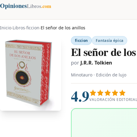
Opiniones
Libros
.com
Inicio
Libros
ficcion
El señor de los anillos
›
›
›
ficcion
Fantasía épica
El señor de los
por
J.R.R. Tolkien
Minotauro · Edición de lujo
4.9
VALORACIÓN EDITORIA