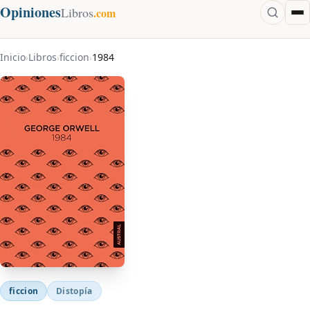
Opiniones
Libros
.com
Inicio
Libros
ficcion
1984
›
›
›
ficcion
Distopía