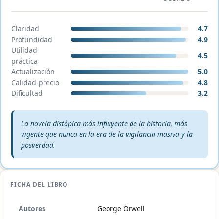
Claridad
4.7
Profundidad
4.9
Utilidad
4.5
práctica
Actualización
5.0
Calidad-precio
4.8
Dificultad
3.2
Veredicto editorial:
La novela distópica más influyente de la historia, más
vigente que nunca en la era de la vigilancia masiva y la
posverdad.
FICHA DEL LIBRO
Autores
George Orwell