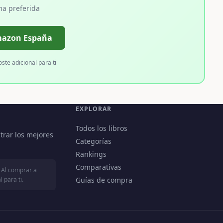
ma preferida
mazon España
oste adicional para ti
EXPLORAR
Todos los libros
trar los mejores
Categorías
Rankings
Comparativas
 Al comprar a
 para ti.
Guías de compra