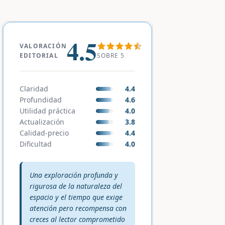
4.5
VALORACIÓN
SOBRE 5
EDITORIAL
Claridad
4.4
Profundidad
4.6
Utilidad práctica
4.0
Actualización
3.8
Calidad-precio
4.4
Dificultad
4.0
Veredicto editorial:
Una exploración profunda y
rigurosa de la naturaleza del
espacio y el tiempo que exige
atención pero recompensa con
creces al lector comprometido