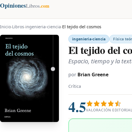
Opiniones
Libros
.com
Inicio
Libros
ingenieria-ciencia
El tejido del cosmos
›
›
›
ingenieria-ciencia
Física teó
El tejido del 
Espacio, tiempo y la tex
por
Brian Greene
Crítica
4.5
VALORACIÓN EDITORIA