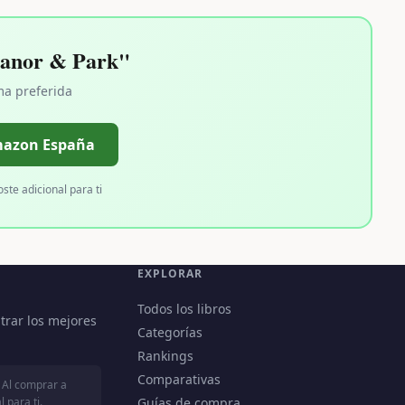
anor & Park"
ma preferida
mazon España
oste adicional para ti
EXPLORAR
Todos los libros
trar los mejores
Categorías
Rankings
Comparativas
 Al comprar a
 para ti.
Guías de compra