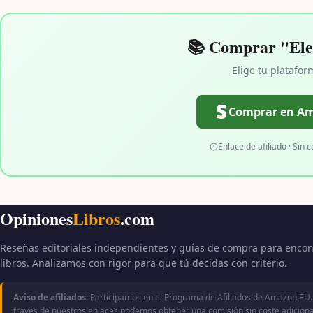
📚 Comprar "Ele
Elige tu platafor
Comprar en A
Enlace de afiliado · Sin c
Opiniones
Libros
.com
Reseñas editoriales independientes y guías de compra para encon
libros. Analizamos con rigor para que tú decidas con criterio.
Aviso de afiliados:
Participamos en el Programa de Afiliados de Amazon EU.
través de nuestros enlaces podemos obtener una comisión sin coste adicional