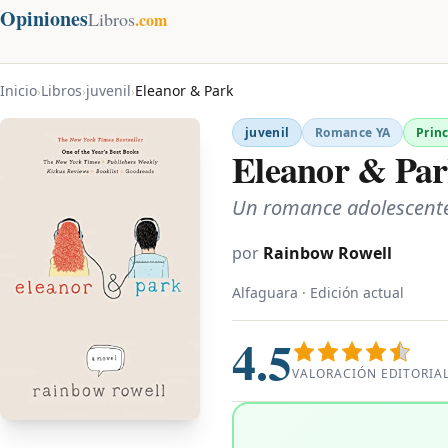
Opiniones
Libros
.com
Inicio
Libros
juvenil
Eleanor & Park
›
›
›
juvenil
Romance YA
Prin
Eleanor & Pa
Un romance adolescente
por
Rainbow Rowell
Alfaguara · Edición actual
4.5
VALORACIÓN EDITORIA