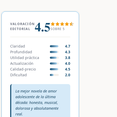
4.5
VALORACIÓN
SOBRE 5
EDITORIAL
Claridad
4.7
Profundidad
4.3
Utilidad práctica
3.8
Actualización
4.0
Calidad-precio
4.5
Dificultad
2.0
Veredicto editorial:
La mejor novela de amor
adolescente de la última
década: honesta, musical,
dolorosa y absolutamente
real.