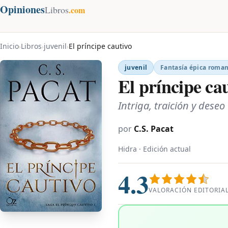
Opiniones
Libros
.com
Inicio
Libros
juvenil
El príncipe cautivo
›
›
›
juvenil
Fantasía épica roman
El príncipe ca
Intriga, traición y des
por
C.S. Pacat
Hidra · Edición actual
4.3
VALORACIÓN EDITORIA