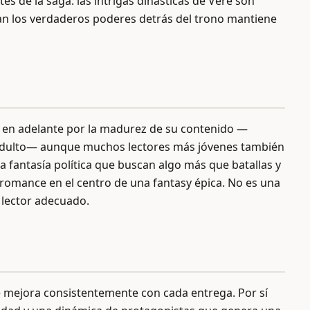
es de la saga: las intrigas dinásticas de Vere son
lan los verdaderos poderes detrás del trono mantiene
ños en adelante por la madurez de su contenido —
ce adulto— aunque muchos lectores más jóvenes también
a fantasía política que buscan algo más que batallas y
 romance en el centro de una fantasy épica. No es una
l lector adecuado.
ue mejora consistentemente con cada entrega. Por sí