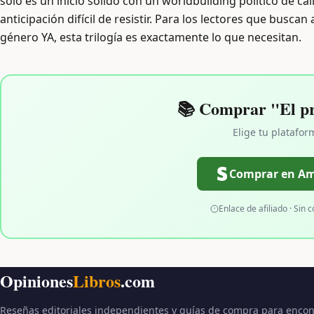
solo es un inicio sólido con un worldbuilding político de 
anticipación difícil de resistir. Para los lectores que busc
género YA, esta trilogía es exactamente lo que necesitan.
📚 Comprar "El pr
Elige tu platafor
Comprar en A
Enlace de afiliado · Sin c
Opiniones
Libros
.com
Reseñas editoriales independientes y guías de compra para encon