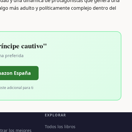
calidad y una dinámica de protagonistas que genera una
an algo más adulto y políticamente complejo dentro del
íncipe cautivo"
ma preferida
mazon España
oste adicional para ti
EXPLORAR
Todos los libros
trar los mejores