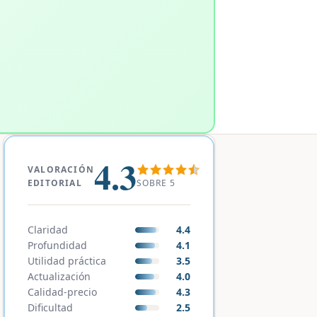
4.3
VALORACIÓN
SOBRE 5
EDITORIAL
Claridad
4.4
Profundidad
4.1
Utilidad práctica
3.5
Actualización
4.0
Calidad-precio
4.3
Dificultad
2.5