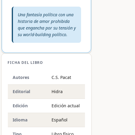
Veredicto editorial:
Una fantasía política con una
historia de amor prohibida
que engancha por su tensión y
su world-building político.
FICHA DEL LIBRO
Autores
C.S. Pacat
Editorial
Hidra
Edición
Edición actual
Idioma
Español
Tipo
Libro físico