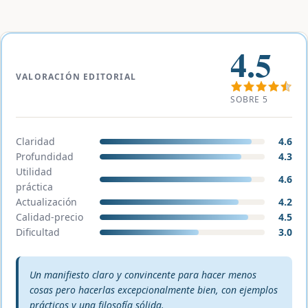
4.5
VALORACIÓN EDITORIAL
SOBRE 5
Claridad
4.6
Profundidad
4.3
Utilidad
4.6
práctica
Actualización
4.2
Calidad-precio
4.5
Dificultad
3.0
Veredicto editorial:
Un manifiesto claro y convincente para hacer menos
cosas pero hacerlas excepcionalmente bien, con ejemplos
prácticos y una filosofía sólida.