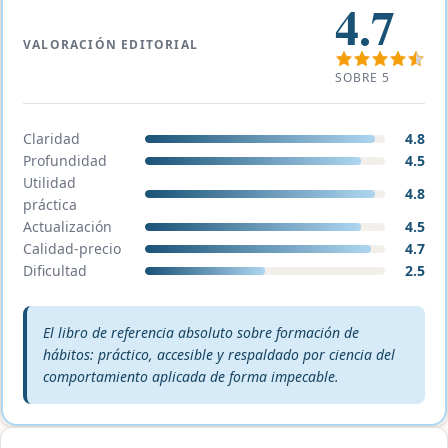
4.7
VALORACIÓN EDITORIAL
SOBRE 5
Claridad
4.8
Profundidad
4.5
Utilidad
4.8
práctica
Actualización
4.5
Calidad-precio
4.7
Dificultad
2.5
Veredicto editorial:
El libro de referencia absoluto sobre formación de
hábitos: práctico, accesible y respaldado por ciencia del
comportamiento aplicada de forma impecable.