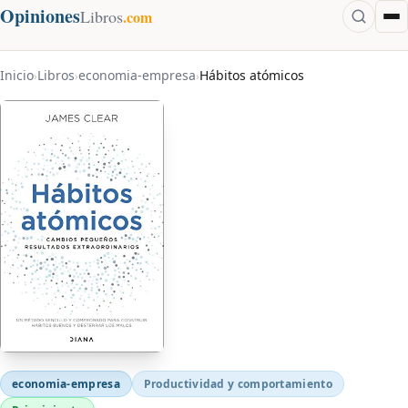
Opiniones
Libros
.com
Inicio
Libros
economia-empresa
Hábitos atómicos
›
›
›
economia-empresa
Productividad y comportamiento