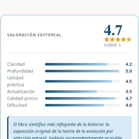
4.7
VALORACIÓN EDITORIAL
SOBRE 5
Claridad
4.2
Profundidad
5.0
Utilidad
4.5
práctica
Actualización
3.5
Calidad-precio
4.7
Dificultad
4.0
Veredicto editorial:
El libro científico más influyente de la historia: la
exposición original de la teoría de la evolución por
selección natural, todavía sorprendentemente accesible.