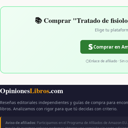
📚 Comprar "Tratado de fisiolo
Elige tu platafor
Comprar en A
Enlace de afiliado · Sin c
Opiniones
Libros
.com
Reseñas editoriales independientes y guías de compra para encon
libros. Analizamos con rigor para que tú decidas con criterio.
Aviso de afiliados:
Participamos en el Programa de Afiliados de Amazon EU.