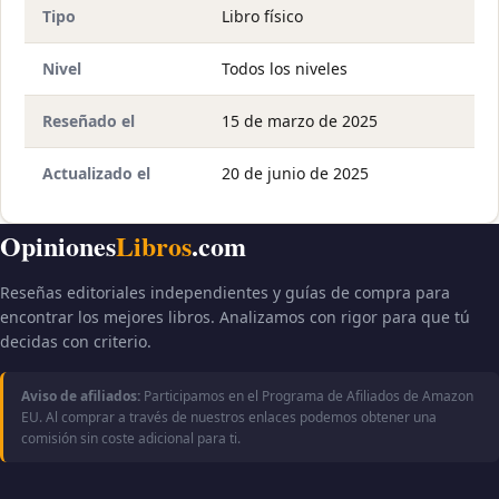
Tipo
Libro físico
Nivel
Todos los niveles
Reseñado el
15 de marzo de 2025
Actualizado el
20 de junio de 2025
Opiniones
Libros
.com
Reseñas editoriales independientes y guías de compra para
encontrar los mejores libros. Analizamos con rigor para que tú
decidas con criterio.
Aviso de afiliados:
Participamos en el Programa de Afiliados de Amazon
EU. Al comprar a través de nuestros enlaces podemos obtener una
comisión sin coste adicional para ti.