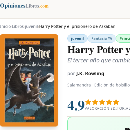
Opiniones
Libros
.com
Inicio
Libros
juvenil
Harry Potter y el prisionero de Azkaban
›
›
›
juvenil
Fantasía YA
Princ
Harry Potter y
El tercer año que cambió
por
J.K. Rowling
Salamandra · Edición de bolsillo
4.9
VALORACIÓN EDITORIA