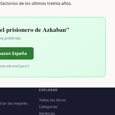
sfactorios de los últimos treinta años.
el prisionero de Azkaban"
ma preferida
mazon España
oste adicional para ti
EXPLORAR
Todos los libros
trar los mejores
Categorías
Rankings