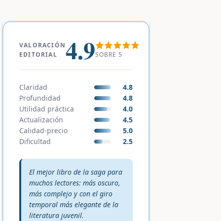
4.9
VALORACIÓN
SOBRE 5
EDITORIAL
Claridad
4.8
Profundidad
4.8
Utilidad práctica
4.0
Actualización
4.5
Calidad-precio
5.0
Dificultad
2.5
Veredicto editorial:
El mejor libro de la saga para
muchos lectores: más oscuro,
más complejo y con el giro
temporal más elegante de la
literatura juvenil.