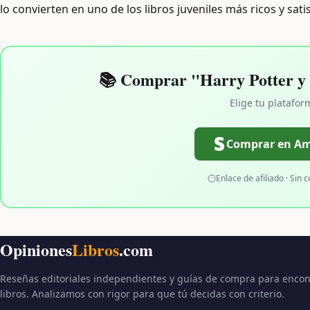
lo convierten en uno de los libros juveniles más ricos y sati
📚 Comprar "Harry Potter y 
Elige tu platafor
Comprar en A
Enlace de afiliado · Sin c
Opiniones
Libros
.com
Reseñas editoriales independientes y guías de compra para encon
libros. Analizamos con rigor para que tú decidas con criterio.