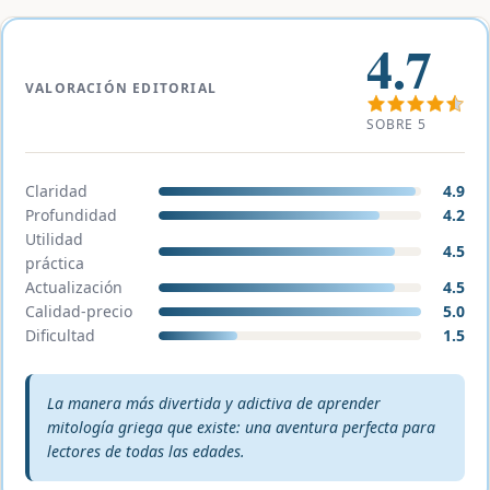
4.7
VALORACIÓN EDITORIAL
SOBRE 5
Claridad
4.9
Profundidad
4.2
Utilidad
4.5
práctica
Actualización
4.5
Calidad-precio
5.0
Dificultad
1.5
Veredicto editorial:
La manera más divertida y adictiva de aprender
mitología griega que existe: una aventura perfecta para
lectores de todas las edades.