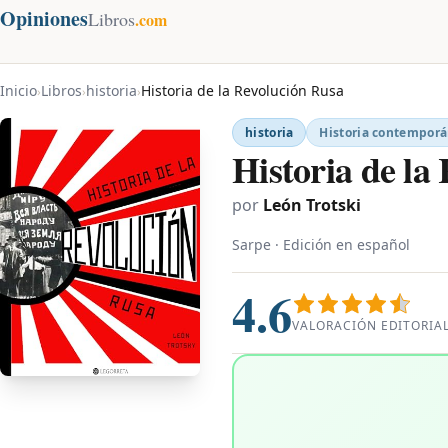
Opiniones
Libros
.com
Inicio
Libros
historia
Historia de la Revolución Rusa
›
›
›
historia
Historia contempor
Historia de la
por
León Trotski
Sarpe · Edición en español
4.6
VALORACIÓN EDITORIA