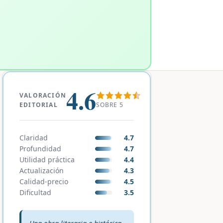
4.6
VALORACIÓN
SOBRE 5
EDITORIAL
Claridad
4.7
Profundidad
4.7
Utilidad práctica
4.4
Actualización
4.3
Calidad-precio
4.5
Dificultad
3.5
Veredicto editorial: