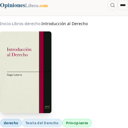
Opiniones
Libros
.com
Inicio
Libros
derecho
Introducción al Derecho
›
›
›
derecho
Teoría del Derecho
Principiante