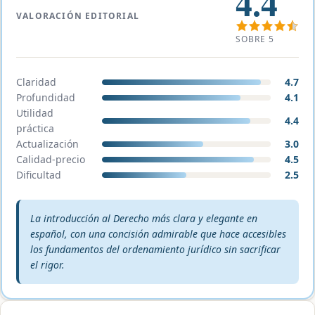
4.4
VALORACIÓN EDITORIAL
SOBRE 5
Claridad
4.7
Profundidad
4.1
Utilidad
4.4
práctica
Actualización
3.0
Calidad-precio
4.5
Dificultad
2.5
Veredicto editorial:
La introducción al Derecho más clara y elegante en
español, con una concisión admirable que hace accesibles
los fundamentos del ordenamiento jurídico sin sacrificar
el rigor.