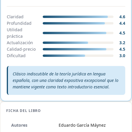
Claridad
4.6
Profundidad
4.4
Utilidad
4.5
práctica
Actualización
3.2
Calidad-precio
4.5
Dificultad
3.0
Veredicto editorial:
Clásico indiscutible de la teoría jurídica en lengua
española, con una claridad expositiva excepcional que lo
mantiene vigente como texto introductorio esencial.
FICHA DEL LIBRO
Autores
Eduardo García Máynez