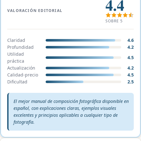
4.4
VALORACIÓN EDITORIAL
SOBRE 5
Claridad
4.6
Profundidad
4.2
Utilidad
4.5
práctica
Actualización
4.2
Calidad-precio
4.5
Dificultad
2.5
Veredicto editorial:
El mejor manual de composición fotográfica disponible en
español, con explicaciones claras, ejemplos visuales
excelentes y principios aplicables a cualquier tipo de
fotografía.