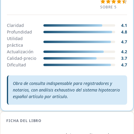
SOBRE 5
Claridad
4.1
Profundidad
4.8
Utilidad
4.7
práctica
Actualización
4.2
Calidad-precio
3.7
Dificultad
4.7
Veredicto editorial:
Obra de consulta indispensable para registradores y
notarios, con análisis exhaustivo del sistema hipotecario
español artículo por artículo.
FICHA DEL LIBRO