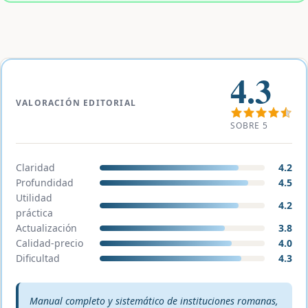
4.3
VALORACIÓN EDITORIAL
SOBRE 5
Claridad
4.2
Profundidad
4.5
Utilidad
4.2
práctica
Actualización
3.8
Calidad-precio
4.0
Dificultad
4.3
Veredicto editorial:
Manual completo y sistemático de instituciones romanas,