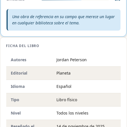
Veredicto editorial:
Una obra de referencia en su campo que merece un lugar
en cualquier biblioteca sobre el tema.
FICHA DEL LIBRO
Autores
Jordan Peterson
Editorial
Planeta
Idioma
Español
Tipo
Libro físico
Nivel
Todos los niveles
Reseñado el
14 de noviembre de 2025