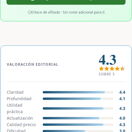
Enlace de afiliado · Sin coste adicional para ti
4.3
VALORACIÓN EDITORIAL
SOBRE 5
Claridad
4.4
Profundidad
4.1
Utilidad
4.3
práctica
Actualización
4.0
Calidad-precio
4.3
Dificultad
3.0