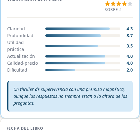
SOBRE 5
Claridad
4.3
Profundidad
3.7
Utilidad
3.5
práctica
Actualización
4.0
Calidad-precio
4.0
Dificultad
2.0
Veredicto editorial:
Un thriller de supervivencia con una premisa magnética,
aunque las respuestas no siempre están a la altura de las
preguntas.
FICHA DEL LIBRO