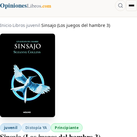
Opiniones
Libros
.com
Inicio
Libros
juvenil
Sinsajo (Los juegos del hambre 3)
›
›
›
juvenil
Distopía YA
Principiante
Sinsajo (Los juegos del hambre 3)