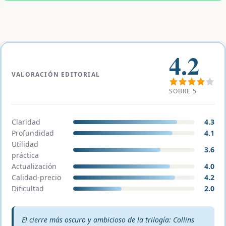
4.2
VALORACIÓN EDITORIAL
SOBRE 5
Claridad
4.3
Profundidad
4.1
Utilidad
3.6
práctica
Actualización
4.0
Calidad-precio
4.2
Dificultad
2.0
Veredicto editorial:
El cierre más oscuro y ambicioso de la trilogía: Collins