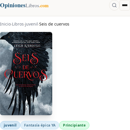
Opiniones
Libros
.com
Inicio
Libros
juvenil
Seis de cuervos
›
›
›
juvenil
Fantasía épica YA
Principiante