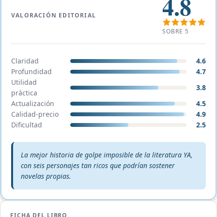
4.8
VALORACIÓN EDITORIAL
SOBRE 5
Claridad
4.6
Profundidad
4.7
Utilidad
3.8
práctica
Actualización
4.5
Calidad-precio
4.9
Dificultad
2.5
Veredicto editorial:
La mejor historia de golpe imposible de la literatura YA,
con seis personajes tan ricos que podrían sostener
novelas propias.
FICHA DEL LIBRO