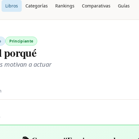
Libros
Categorías
Rankings
Comparativas
Guías
o
Principiante
l porqué
s motivan a actuar
n
L