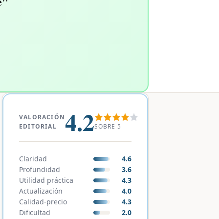
é"
4.2
VALORACIÓN
SOBRE 5
EDITORIAL
Claridad
4.6
Profundidad
3.6
Utilidad práctica
4.3
Actualización
4.0
Calidad-precio
4.3
Dificultad
2.0