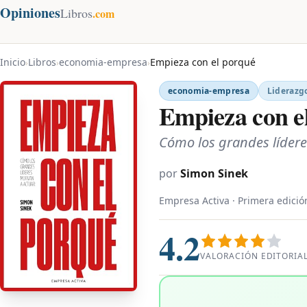
Opiniones
Libros
.com
Inicio
Libros
economia-empresa
Empieza con el porqué
›
›
›
economia-empresa
Liderazg
Empieza con e
Cómo los grandes lídere
por
Simon Sinek
Empresa Activa · Primera edició
4.2
VALORACIÓN EDITORIA