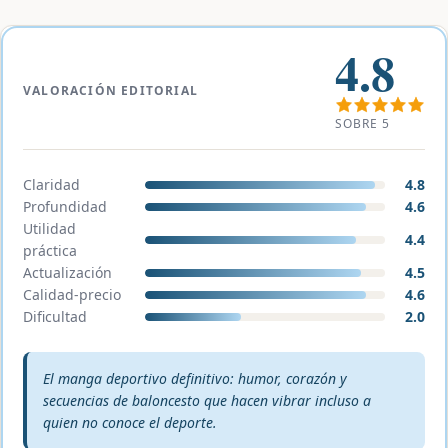
4.8
VALORACIÓN EDITORIAL
SOBRE 5
Claridad
4.8
Profundidad
4.6
Utilidad
4.4
práctica
Actualización
4.5
Calidad-precio
4.6
Dificultad
2.0
Veredicto editorial:
El manga deportivo definitivo: humor, corazón y
secuencias de baloncesto que hacen vibrar incluso a
quien no conoce el deporte.