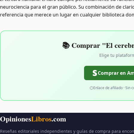
neurociencia para el gran público. Su combinación de clarida
referencia que merece un lugar en cualquier biblioteca dom
📚 Comprar "El cerebr
Elige tu platafor
Comprar en A
Enlace de afiliado · Sin c
Opiniones
Libros
.com
Reseñas editoriales independientes y guías de compra para encon