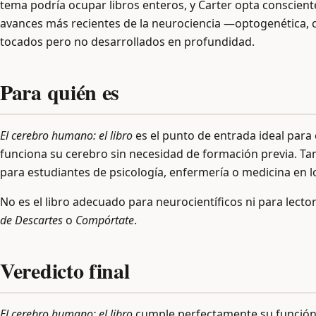
tema podría ocupar libros enteros, y Carter opta conscien
avances más recientes de la neurociencia —optogenética,
tocados pero no desarrollados en profundidad.
Para quién es
El cerebro humano: el libro
es el punto de entrada ideal par
funciona su cerebro sin necesidad de formación previa. Ta
para estudiantes de psicología, enfermería o medicina en l
No es el libro adecuado para neurocientíficos ni para lec
de Descartes
o
Compórtate
.
Veredicto final
El cerebro humano: el libro
cumple perfectamente su función: 