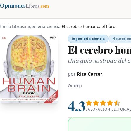
Opiniones
Libros
.com
Inicio
Libros
ingenieria-ciencia
El cerebro humano: el libro
›
›
›
ingenieria-ciencia
Neurocien
El cerebro hum
Una guía ilustrada del 
por
Rita Carter
Omega
4.3
VALORACIÓN EDITORIA