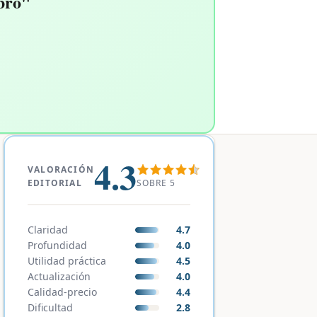
bro"
4.3
VALORACIÓN
SOBRE 5
EDITORIAL
Claridad
4.7
Profundidad
4.0
Utilidad práctica
4.5
Actualización
4.0
Calidad-precio
4.4
Dificultad
2.8