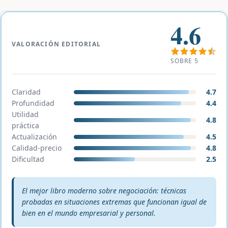
4.6
VALORACIÓN EDITORIAL
SOBRE 5
Claridad
4.7
Profundidad
4.4
Utilidad
4.8
práctica
Actualización
4.5
Calidad-precio
4.8
Dificultad
2.5
Veredicto editorial:
El mejor libro moderno sobre negociación: técnicas
probadas en situaciones extremas que funcionan igual de
bien en el mundo empresarial y personal.