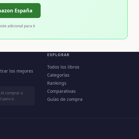
mazon España
oste adicional para ti
EXPLORAR
Todos los libros
trar los mejores
Categorías
Rankings
Comparativas
 Al comprar a
 para ti.
Guías de compra