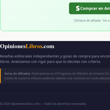
Comprar en A
Enlace de afiliado · Sin c
Opiniones
Libros
.com
Reseñas editoriales independientes y guías de compra para encon
libros. Analizamos con rigor para que tú decidas con criterio.
Aviso de afiliados:
Participamos en el Programa de Afiliados de Amazon EU.
través de nuestros enlaces podemos obtener una comisión sin coste adicional
© 2026 OpinionesLibros.com — Todos los derechos reservados