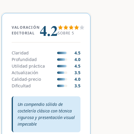
4.2
VALORACIÓN
SOBRE 5
EDITORIAL
Claridad
4.5
Profundidad
4.0
Utilidad práctica
4.5
Actualización
3.5
Calidad-precio
4.0
Dificultad
3.5
Veredicto editorial:
Un compendio sólido de
coctelería clásica con técnica
rigurosa y presentación visual
impecable