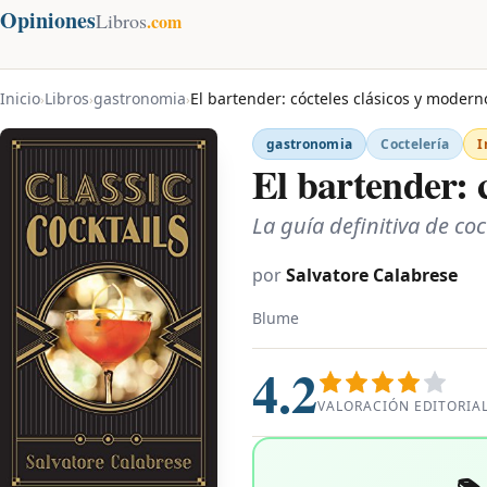
Opiniones
Libros
.com
Inicio
Libros
gastronomia
El bartender: cócteles clásicos y modern
›
›
›
gastronomia
Coctelería
I
El bartender: 
La guía definitiva de co
por
Salvatore Calabrese
Blume
4.2
VALORACIÓN EDITORIA