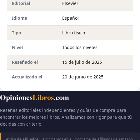
Editorial
Elsevier
Idioma
Español
Tipo
Libro físico
Nivel
Todos los niveles
Reseñado el
15 de julio de 2025
Actualizado el
20 de junio de 2025
Opiniones
Libros
.com
Reseñas editoriales independientes y guías de compra para
encontrar los mejores libros. Analizamos con rigor para que tú
decidas con criterio.
Aviso de afiliados:
Participamos en el Programa de Afiliados de Amazon