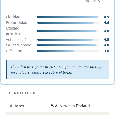
SOBRE 5
Claridad
4.9
Profundidad
4.6
Utilidad
4.8
práctica
Actualización
4.5
Calidad-precio
4.8
Dificultad
3.0
Veredicto editorial:
Una obra de referencia en su campo que merece un lugar
en cualquier biblioteca sobre el tema.
FICHA DEL LIBRO
Autores
W.A. Newman Dorland