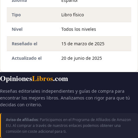
Idioma
Español
Tipo
Libro físico
Nivel
Todos los niveles
Reseñado el
15 de marzo de 2025
Actualizado el
20 de junio de 2025
Opiniones
Libros
.com
Reseñas editoriales independientes y guías de compra para
encontrar los mejores libros. Analizamos con rigor para que tú
decidas con criterio.
Aviso de afiliados:
Participamos en el Programa de Afiliados de Amazon
EU. Al comprar a través de nuestros enlaces podemos obtener una
comisión sin coste adicional para ti.