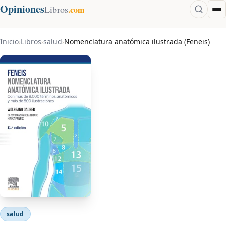
Opiniones
Libros
.com
Inicio
Libros
salud
Nomenclatura anatómica ilustrada (Feneis)
›
›
›
salud