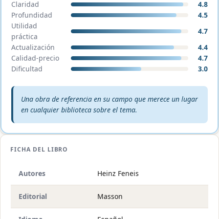
Claridad
4.8
Profundidad
4.5
Utilidad
4.7
práctica
Actualización
4.4
Calidad-precio
4.7
Dificultad
3.0
Veredicto editorial:
Una obra de referencia en su campo que merece un lugar
en cualquier biblioteca sobre el tema.
FICHA DEL LIBRO
Autores
Heinz Feneis
Editorial
Masson