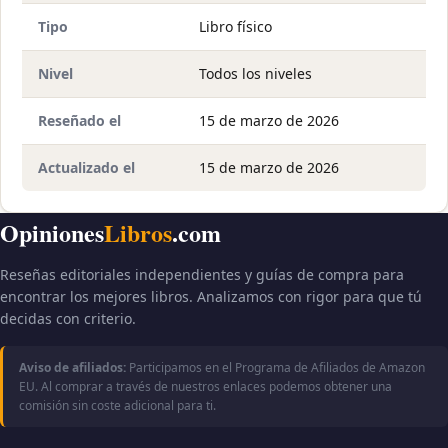
Tipo
Libro físico
Nivel
Todos los niveles
Reseñado el
15 de marzo de 2026
Actualizado el
15 de marzo de 2026
Opiniones
Libros
.com
Reseñas editoriales independientes y guías de compra para
encontrar los mejores libros. Analizamos con rigor para que tú
decidas con criterio.
Aviso de afiliados:
Participamos en el Programa de Afiliados de Amazon
EU. Al comprar a través de nuestros enlaces podemos obtener una
comisión sin coste adicional para ti.