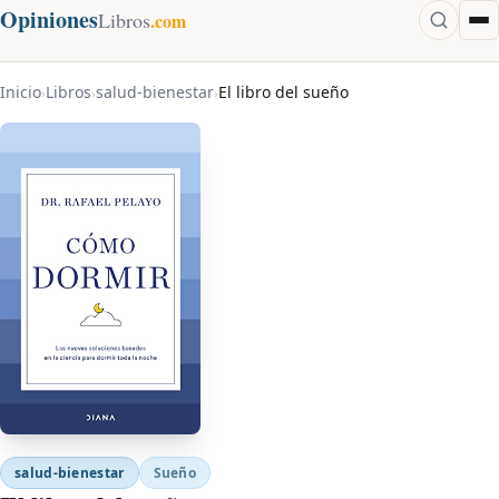
Opiniones
Libros
.com
Inicio
Libros
salud-bienestar
El libro del sueño
›
›
›
salud-bienestar
Sueño