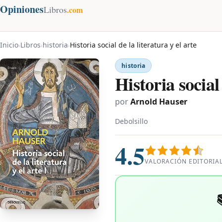
Opiniones
Libros
.com
Inicio
Libros
historia
Historia social de la literatura y el arte
›
›
›
historia
Historia social 
por
Arnold Hauser
Debolsillo
4.5
VALORACIÓN EDITORIA
