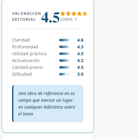
4.5
VALORACIÓN
SOBRE 5
EDITORIAL
Claridad
4.6
Profundidad
4.3
Utilidad práctica
4.5
Actualización
4.2
Calidad-precio
4.5
Dificultad
3.0
Veredicto editorial:
Una obra de referencia en su
campo que merece un lugar
en cualquier biblioteca sobre
el tema.