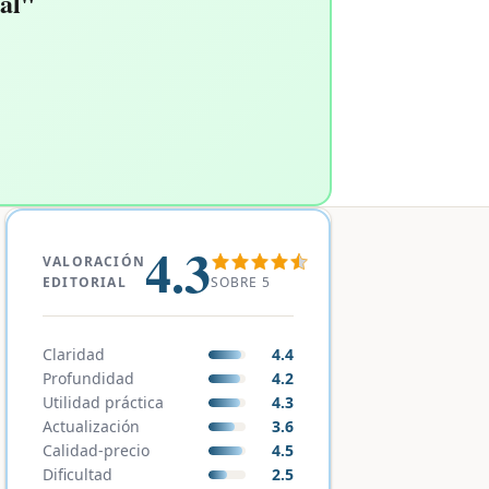
al"
4.3
VALORACIÓN
SOBRE 5
EDITORIAL
Claridad
4.4
Profundidad
4.2
Utilidad práctica
4.3
Actualización
3.6
Calidad-precio
4.5
Dificultad
2.5