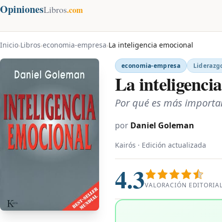
Opiniones
Libros
.com
Inicio
Libros
economia-empresa
La inteligencia emocional
›
›
›
economia-empresa
Liderazgo
La inteligenci
Por qué es más important
por
Daniel Goleman
Kairós · Edición actualizada
4.3
VALORACIÓN EDITORIA