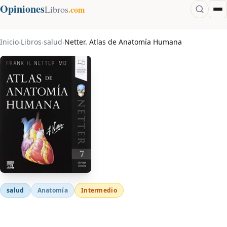
Opiniones
Libros
.com
Inicio
Libros
salud
Netter. Atlas de Anatomía Humana
›
›
›
salud
Anatomía
Intermedio