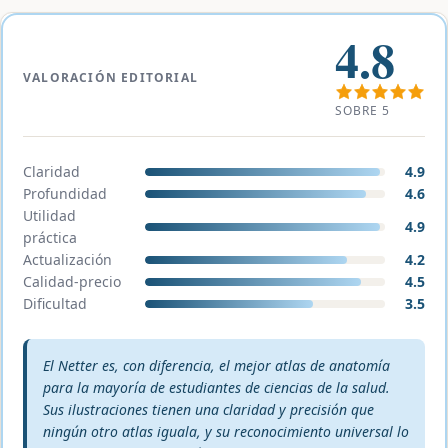
4.8
VALORACIÓN EDITORIAL
SOBRE 5
Claridad
4.9
Profundidad
4.6
Utilidad
4.9
práctica
Actualización
4.2
Calidad-precio
4.5
Dificultad
3.5
Veredicto editorial:
El Netter es, con diferencia, el mejor atlas de anatomía
para la mayoría de estudiantes de ciencias de la salud.
Sus ilustraciones tienen una claridad y precisión que
ningún otro atlas iguala, y su reconocimiento universal lo