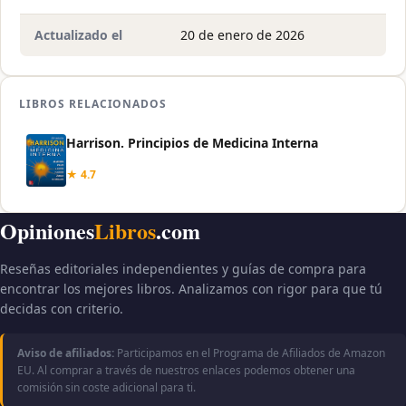
Actualizado el
20 de enero de 2026
LIBROS RELACIONADOS
Harrison. Principios de Medicina Interna
★ 4.7
Opiniones
Libros
.com
Reseñas editoriales independientes y guías de compra para
encontrar los mejores libros. Analizamos con rigor para que tú
decidas con criterio.
Aviso de afiliados:
Participamos en el Programa de Afiliados de Amazon
EU. Al comprar a través de nuestros enlaces podemos obtener una
comisión sin coste adicional para ti.