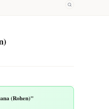
n)
mana (Rohen)"