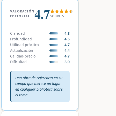
4.7
VALORACIÓN
SOBRE 5
EDITORIAL
Claridad
4.8
Profundidad
4.5
Utilidad práctica
4.7
Actualización
4.4
Calidad-precio
4.7
Dificultad
3.0
Veredicto editorial:
Una obra de referencia en su
campo que merece un lugar
en cualquier biblioteca sobre
el tema.