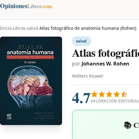
Opiniones
Libros
.com
Inicio
Libros
salud
Atlas fotográfico de anatomía humana (Rohen)
›
›
›
salud
Atlas fotográ
por
Johannes W. Rohen
Wolters Kluwer
4.7
VALORACIÓN EDITORIA
📚 C