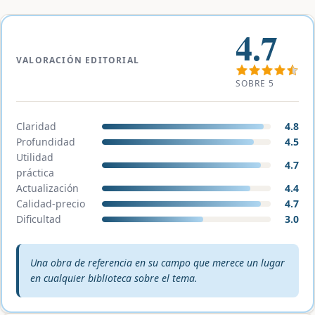
4.7
VALORACIÓN EDITORIAL
SOBRE 5
Claridad
4.8
Profundidad
4.5
Utilidad
4.7
práctica
Actualización
4.4
Calidad-precio
4.7
Dificultad
3.0
Veredicto editorial:
Una obra de referencia en su campo que merece un lugar
en cualquier biblioteca sobre el tema.