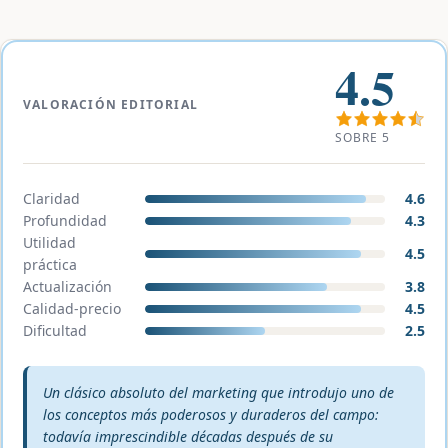
4.5
VALORACIÓN EDITORIAL
SOBRE 5
Claridad
4.6
Profundidad
4.3
Utilidad
4.5
práctica
Actualización
3.8
Calidad-precio
4.5
Dificultad
2.5
Veredicto editorial:
Un clásico absoluto del marketing que introdujo uno de
los conceptos más poderosos y duraderos del campo:
todavía imprescindible décadas después de su