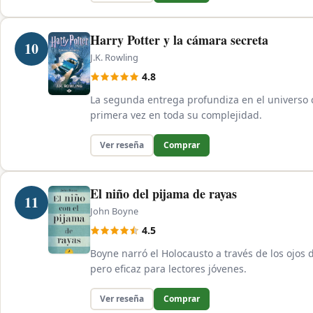
Harry Potter y la cámara secreta
10
J.K. Rowling
4.8
La segunda entrega profundiza en el universo 
primera vez en toda su complejidad.
Ver reseña
Comprar
El niño del pijama de rayas
11
John Boyne
4.5
Boyne narró el Holocausto a través de los ojos
pero eficaz para lectores jóvenes.
Ver reseña
Comprar