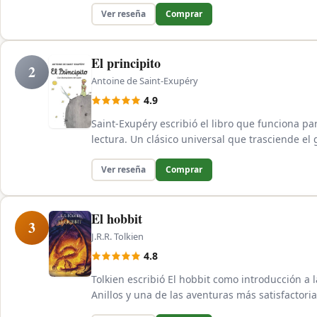
Ver reseña
Comprar
El principito
2
Antoine de Saint-Exupéry
4.9
Saint-Exupéry escribió el libro que funciona p
lectura. Un clásico universal que trasciende el 
Ver reseña
Comprar
El hobbit
3
J.R.R. Tolkien
4.8
Tolkien escribió El hobbit como introducción a 
Anillos y una de las aventuras más satisfactorias