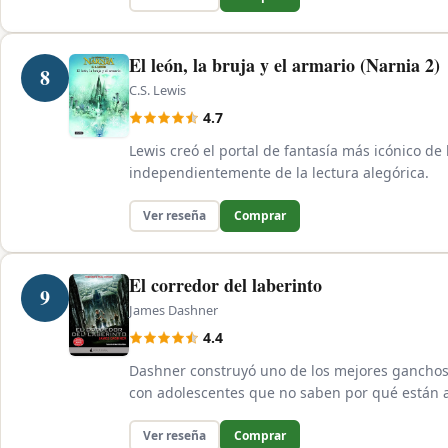
El león, la bruja y el armario (Narnia 2)
8
C.S. Lewis
4.7
Lewis creó el portal de fantasía más icónico de 
independientemente de la lectura alegórica.
Ver reseña
Comprar
El corredor del laberinto
9
James Dashner
4.4
Dashner construyó uno de los mejores ganchos d
con adolescentes que no saben por qué están al
Ver reseña
Comprar