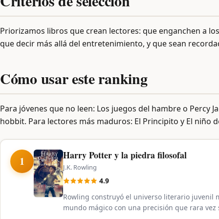
Criterios de selección
Priorizamos libros que crean lectores: que enganchen a lo
que decir más allá del entretenimiento, y que sean recordad
Cómo usar este ranking
Para jóvenes que no leen: Los juegos del hambre o Percy Jac
hobbit. Para lectores más maduros: El Principito y El niño d
Harry Potter y la piedra filosofal
1
J.K. Rowling
4.9
Rowling construyó el universo literario juvenil 
mundo mágico con una precisión que rara vez se 