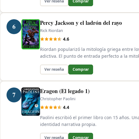
Ver reseña
Comprar
Percy Jackson y el ladrón del rayo
6
Rick Riordan
4.6
Riordan popularizó la mitología griega entre 
adictiva. El punto de entrada perfecto a la mitol
Ver reseña
Comprar
Eragon (El legado 1)
7
Christopher Paolini
4.4
Paolini escribió el primer libro con 15 años. Un
identidad narrativa propia.
Ver reseña
Comprar