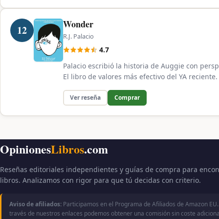
Wonder
12
R.J. Palacio
4.7
Palacio escribió la historia de Auggie con persp
El libro de valores más efectivo del YA reciente.
Ver reseña
Comprar
Opiniones
Libros
.com
Reseñas editoriales independientes y guías de compra para encon
libros. Analizamos con rigor para que tú decidas con criterio.
Aviso de afiliados:
Participamos en el Programa de Afiliados de Amazon EU.
través de nuestros enlaces podemos obtener una comisión sin coste adicional