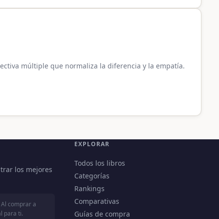
ectiva múltiple que normaliza la diferencia y la empatía.
EXPLORAR
Todos los libros
trar los mejores
Categorías
Rankings
Comparativas
 Al comprar a
 para ti.
Guías de compra