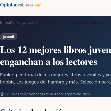
Opiniones
Libros
.com
Inicio
Rankings
juvenil
Los 12 mejores libros juveniles que enganc
›
›
›
juvenil
Los 12 mejores libros juven
enganchan a los lectores
Ranking editorial de los mejores libros juveniles y yo
hobbit, Los juegos del hambre y más. Selección para 
🏆 12 libros seleccionados
Actualizado: agosto de 2025