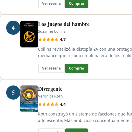
Ver reseña
Comprar
Los juegos del hambre
4
Suzanne Collins
4.7
Collins revitalizó la distopía YA con una protag
mediático que resonó en plena era de los reali
Ver reseña
Comprar
Divergente
5
Veronica Roth
4.4
Roth construyó un sistema de facciones que fu
adolescente. Más ambicioso conceptualmente qu