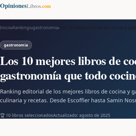
Opiniones
Libros
.com
Inicio
Rankings
gastronomia
Los 10 mejores libros de cocina y ga
›
›
›
gastronomia
Los 10 mejores libros de co
gastronomía que todo cocin
Ranking editorial de los mejores libros de cocina y g
culinaria y recetas. Desde Escoffier hasta Samin Nosr
🏆 10 libros seleccionados
Actualizado: agosto de 2025