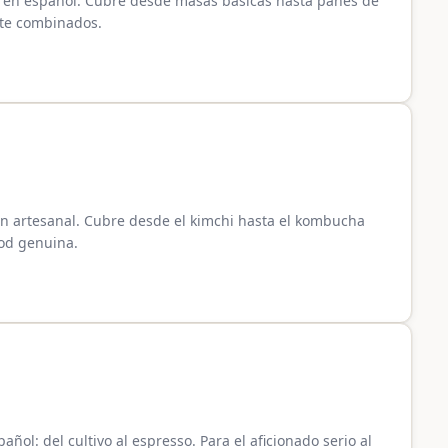
to en español. Cubre desde masas básicas hasta panes de
nte combinados.
ón artesanal. Cubre desde el kimchi hasta el kombucha
ood genuina.
ñol: del cultivo al espresso. Para el aficionado serio al