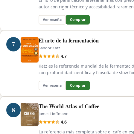
El libro de panificación artesanal más comple
autor con rigor técnico y accesibilidad rarame
Ver reseña
Comprar
El arte de la fermentación
7
Sandor Katz
4.7
Katz es la referencia mundial de la fermentaci
con profundidad científica y filosofía de slow f
Ver reseña
Comprar
The World Atlas of Coffee
8
James Hoffmann
4.6
La referencia más completa sobre el café en espa