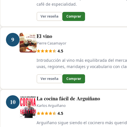
café de especialidad.
Ver reseña
Comprar
El vino
9
Pierre Casamayor
4.5
Introducción al vino más equilibrada del mercad
uvas, regiones, maridajes y vocabulario con cla
Ver reseña
Comprar
La cocina fácil de Arguiñano
10
Karlos Arguiñano
4.5
Arguiñano sigue siendo el cocinero más querid