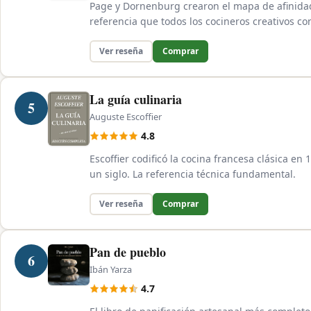
Page y Dornenburg crearon el mapa de afinida
referencia que todos los cocineros creativos co
Ver reseña
Comprar
La guía culinaria
5
Auguste Escoffier
4.8
Escoffier codificó la cocina francesa clásica en
un siglo. La referencia técnica fundamental.
Ver reseña
Comprar
Pan de pueblo
6
Ibán Yarza
4.7