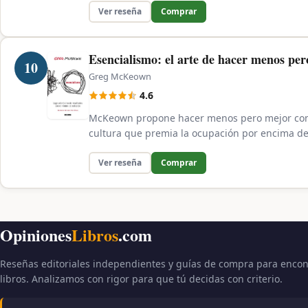
Ver reseña
Comprar
Esencialismo: el arte de hacer menos pe
10
Greg McKeown
4.6
McKeown propone hacer menos pero mejor como
cultura que premia la ocupación por encima de 
Ver reseña
Comprar
Opiniones
Libros
.com
Reseñas editoriales independientes y guías de compra para encon
libros. Analizamos con rigor para que tú decidas con criterio.