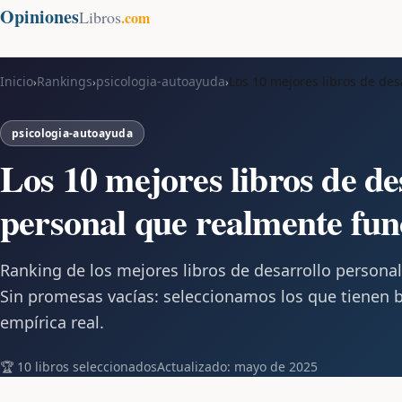
Opiniones
Libros
.com
Inicio
Rankings
psicologia-autoayuda
Los 10 mejores libros de de
›
›
›
psicologia-autoayuda
Los 10 mejores libros de de
personal que realmente fu
Ranking de los mejores libros de desarrollo persona
Sin promesas vacías: seleccionamos los que tienen ba
empírica real.
🏆 10 libros seleccionados
Actualizado: mayo de 2025