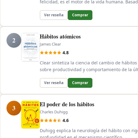
felicidad, es el motor de la vida humana. Basa
Ver reseña
Comprar
Hábitos atómicos
2
James Clear
4.8
Clear sintetiza la ciencia del cambio de hábitos
sobre productividad y comportamiento de la úl
Ver reseña
Comprar
El poder de los hábitos
3
Charles Duhigg
4.6
Duhigg explica la neurología del hábito con ri
profundidad en el mecanismo científico.