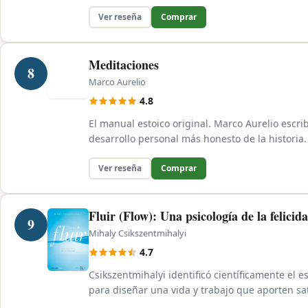
Ver reseña
Comprar
Meditaciones
8
Marco Aurelio
4.8
El manual estoico original. Marco Aurelio escrib
desarrollo personal más honesto de la historia.
Ver reseña
Comprar
Fluir (Flow): Una psicología de la felicid
9
Mihaly Csikszentmihalyi
4.7
Csikszentmihalyi identificó científicamente el
para diseñar una vida y trabajo que aporten sat