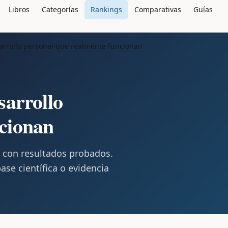
Libros
Categorías
Rankings
Comparativas
Guías
sarrollo personal que realmente funcionan
sarrollo
ncionan
l con resultados probados.
se científica o evidencia