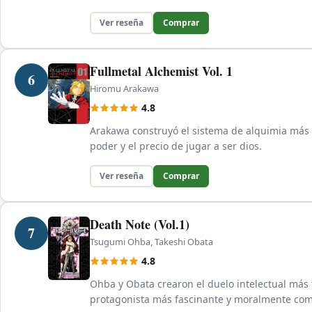
Ver reseña
Comprar
Fullmetal Alchemist Vol. 1
6
Hiromu Arakawa
4.8
Arakawa construyó el sistema de alquimia más c
poder y el precio de jugar a ser dios.
Ver reseña
Comprar
Death Note (Vol.1)
7
Tsugumi Ohba, Takeshi Obata
4.8
Ohba y Obata crearon el duelo intelectual más 
protagonista más fascinante y moralmente com