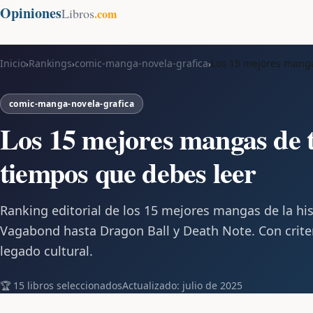
Opiniones
Libros
.com
Inicio
Rankings
comic-manga-novela-grafica
Los 15 mejores manga
›
›
›
comic-manga-novela-grafica
Los 15 mejores mangas de t
tiempos que debes leer
Ranking editorial de los 15 mejores mangas de la his
Vagabond hasta Dragon Ball y Death Note. Con criteri
legado cultural.
🏆 15 libros seleccionados
Actualizado: julio de 2025