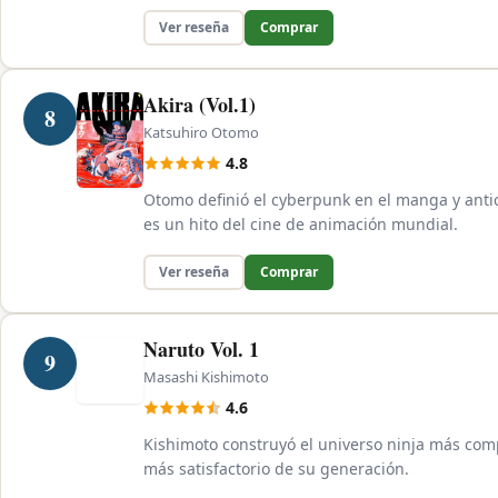
Ver reseña
Comprar
Akira (Vol.1)
8
Katsuhiro Otomo
4.8
Otomo definió el cyberpunk en el manga y antici
es un hito del cine de animación mundial.
Ver reseña
Comprar
Naruto Vol. 1
9
Masashi Kishimoto
4.6
Kishimoto construyó el universo ninja más comp
más satisfactorio de su generación.