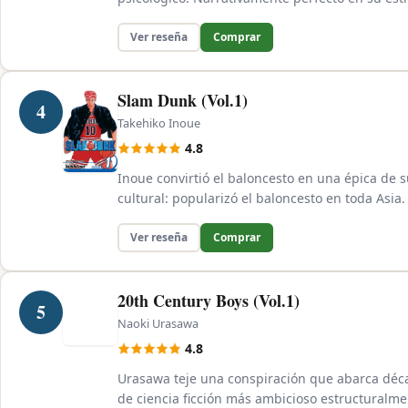
Ver reseña
Comprar
Slam Dunk (Vol.1)
4
Takehiko Inoue
4.8
Inoue convirtió el baloncesto en una épica d
cultural: popularizó el baloncesto en toda Asia.
Ver reseña
Comprar
20th Century Boys (Vol.1)
5
Naoki Urasawa
4.8
Urasawa teje una conspiración que abarca déc
de ciencia ficción más ambicioso estructuralme