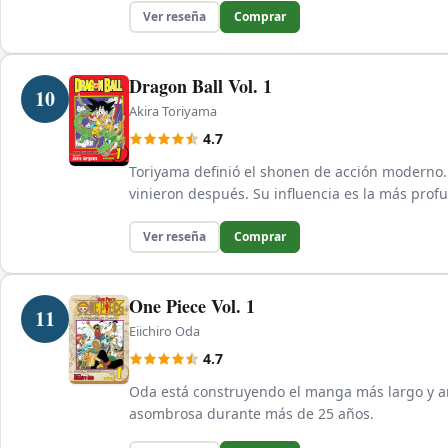
Ver reseña
Comprar
Dragon Ball Vol. 1
10
Akira Toriyama
4.7
Toriyama definió el shonen de acción moderno.
vinieron después. Su influencia es la más prof
Ver reseña
Comprar
One Piece Vol. 1
11
Eiichiro Oda
4.7
Oda está construyendo el manga más largo y am
asombrosa durante más de 25 años.