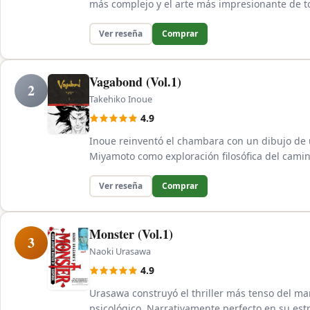
más complejo y el arte más impresionante de to
Ver reseña
Comprar
Vagabond (Vol.1)
2
Takehiko Inoue
4.9
Inoue reinventó el chambara con un dibujo de 
Miyamoto como exploración filosófica del camin
Ver reseña
Comprar
Monster (Vol.1)
3
Naoki Urasawa
4.9
Urasawa construyó el thriller más tenso del ma
psicológico. Narrativamente perfecto en su est