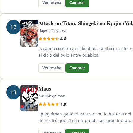
Ver reseña
Comprar
Attack on Titan: Shingeki no Kyojin (Vol
12
Hajime Isayama
4.6
Isayama construyó el final más ambicioso del 
el ciclo del odio entre pueblos.
Ver reseña
Comprar
Maus
13
Art Spiegelman
4.9
Spiegelman ganó el Pulitzer con la historia de
demostró que el cómic puede ser gran literatur